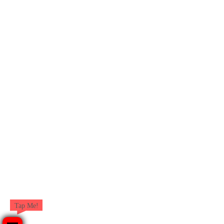
Tap Me!