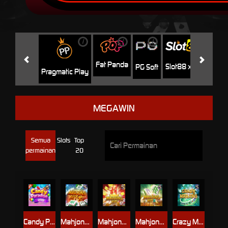
i
i
i
i
i
Facha
Fat Panda
Slot88 x PP
PG Soft
Pragmatic Play
MEGAWIN
Semua
Slots
Top
permainan
20
Candy Paradise 2048
Mahjong Hit +
Mahjong Hit
Mahjong Hit 2
Crazy Mahjong