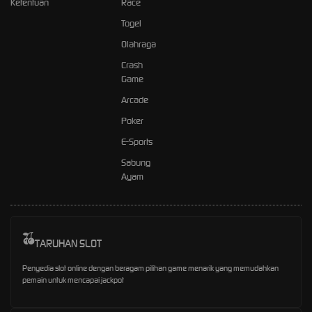
Ketentuan
Race
Togel
Olahraga
Crash
Game
Arcade
Poker
E-Sports
Sabung
Ayam
TARUHAN SLOT
Penyedia slot online dengan beragam pilihan game menarik yang memudahkan
pemain untuk mencapai jackpot