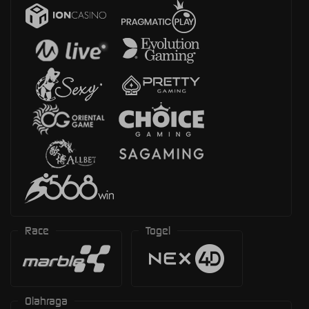
Race
Togel
Olahraga