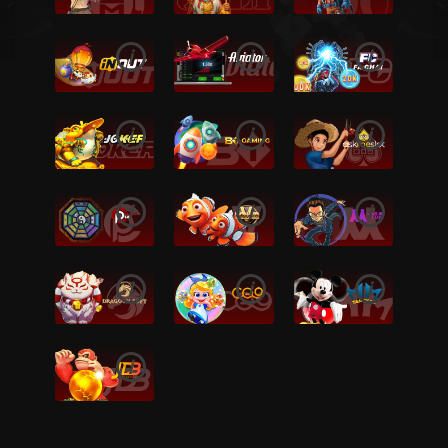
i
i
i
i
i
i
i
i
i
i
i
i
i