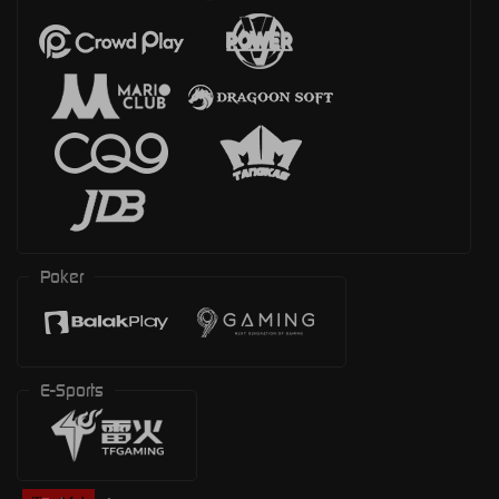
Poker
E-Sports