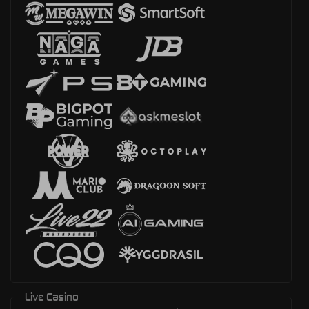
Live Casino