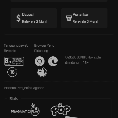
Deposit
Penarikan
Rata-rata 3 Menit
Rata-rata 5 Menit
Tanggung Jawab
Browser Yang
Bermain
Didukung
©2026 JOKIJP. Hak cipta
dilindungi | 18+
Platform Penyedia Layanan
Slots