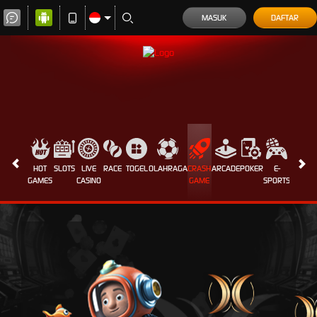
MASUK
DAFTAR
HOT
SLOTS
LIVE
RACE
TOGEL
OLAHRAGA
CRASH
ARCADE
POKER
E-
SABUN
GAMES
CASINO
GAME
SPORTS
AYAM