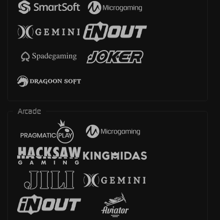
Arcade