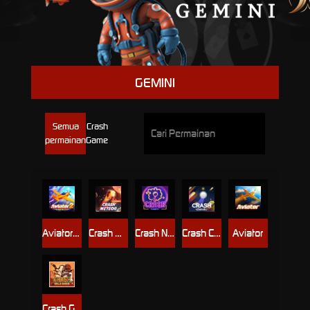
GEMINI
Semua
Crash
permainan
Game
Aviator2-Sky Elite
Crash Meteor
Crash Neon
Crash Classic
Aviator
Crash Gold Rush