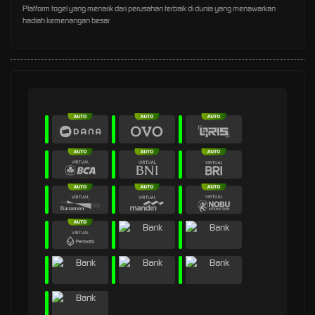
Platform togel yang menarik dari perusahan terbaik di dunia yang menawarkan
hadiah kemenangan besar