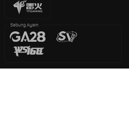
Sabung Ayam