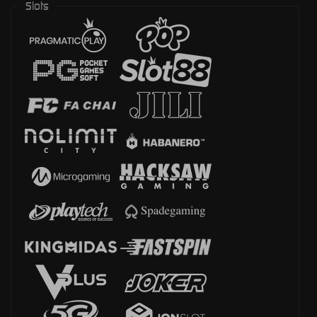
Slots