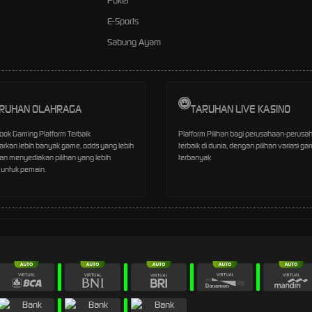
Poker
E-Sports
Sabung Ayam
RUHAN OLAHRAGA
TARUHAN LIVE KASINO
ook Gaming Platform Terbaik
Platform Pilihan bagi perusahaan-perusa
kan lebih banyak game, odds yang lebih
terbaik di dunia, dengan pilihan variasi g
 dan menyediakan pilihan yang lebih
terbanyak
untuk pemain.