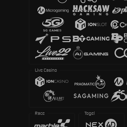
Live Casino
Race
Togel