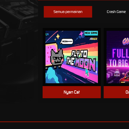
Semua permainan
Crash Game
Nyan Cat
O