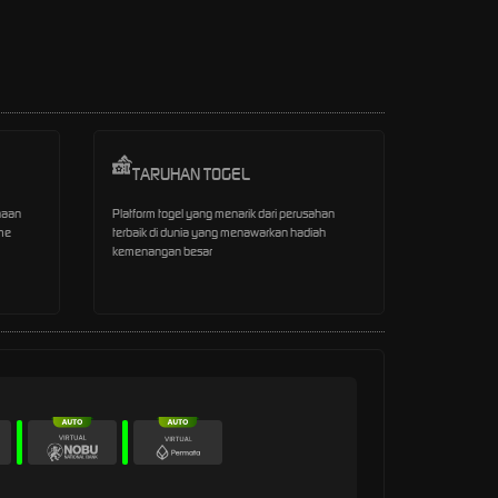
TARUHAN TOGEL
haan
Platform togel yang menarik dari perusahan
ame
terbaik di dunia yang menawarkan hadiah
kemenangan besar