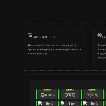
TARUHAN SLOT
TA
Penyedia slot online dengan beragam pilihan
Sportsb
game menarik yang memudahkan pemain untuk
menawar
mencapai jackpot
tinggi,
banyak 