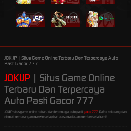
i
i
i
JOKIJP | Situs Game Online Terbaru Dan Terpercaya Auto
Pasti Gacor 777
JOKIJP
| Situs Game Online
Terbaru Dan Terpercaya
Auto Pasti Gacor 777
JOKIJP situs game online terbaru dan terpercaya auto pasti
gacor 777
. Daftar sekarang dan
nikmati kemenangan maxwin setiap hari bersama ribuan member setia kami!