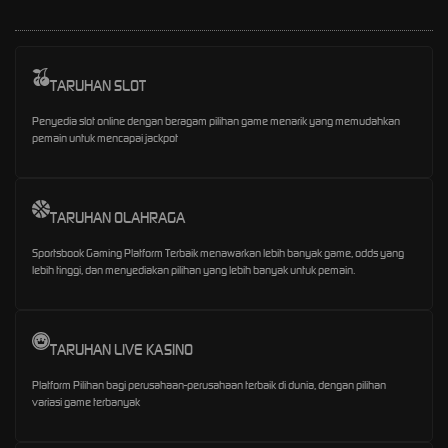
TARUHAN SLOT
Penyedia slot online dengan beragam pilihan game menarik yang memudahkan
pemain untuk mencapai jackpot
TARUHAN OLAHRAGA
Sportsbook Gaming Platform Terbaik menawarkan lebih banyak game, odds yang
lebih tinggi, dan menyediakan pilihan yang lebih banyak untuk pemain.
TARUHAN LIVE KASINO
Platform Pilihan bagi perusahaan-perusahaan terbaik di dunia, dengan pilihan
variasi game terbanyak