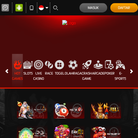
MASUK
DAFTAR
HOT
SLOTS
LIVE
RACE
TOGEL
OLAHRAGA
CRASH
ARCADE
POKER
E-
SABUN
GAMES
CASINO
GAME
SPORTS
AYAM
i
i
i
i
i
i