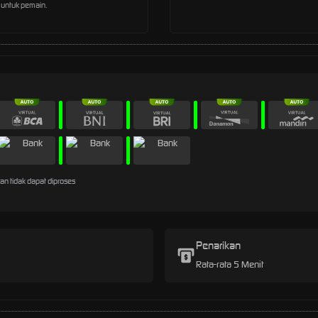
untuk pemain.
an tidak dapat diproses
Penarikan
Rata-rata 5 Menit