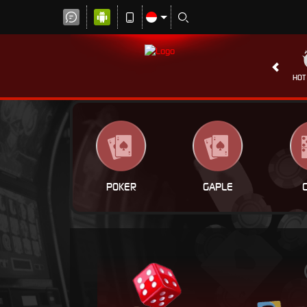
HOT
POKER
GAPLE