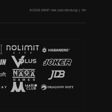
©2026 JOKIJP. Hak cipta dilindungi | 18+