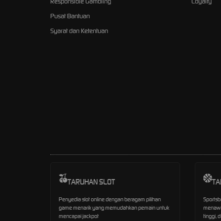
Responsible Gambling
Loyalty
Pusat Bantuan
Syarat dan Ketentuan
TARUHAN SLOT
TA
Penyedia slot online dengan beragam pilihan
Sportsb
game menarik yang memudahkan pemain untuk
menawar
mencapai jackpot
tinggi,