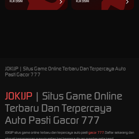
KLIK DISINI
KLIK DISINI
JOKIJP | Situs Game Online Terbaru Dan Terpercaya Auto
Pasti Gacor 777
JOKIJP
| Situs Game Online
Terbaru Dan Terpercaya
Auto Pasti Gacor 777
JOKIJP situs game online terbaru dan terpercaya auto pasti
gacor 777
. Daftar sekarang dan
nikmati kemenangan maxwin setiap hari bersama ribuan member setia kami!