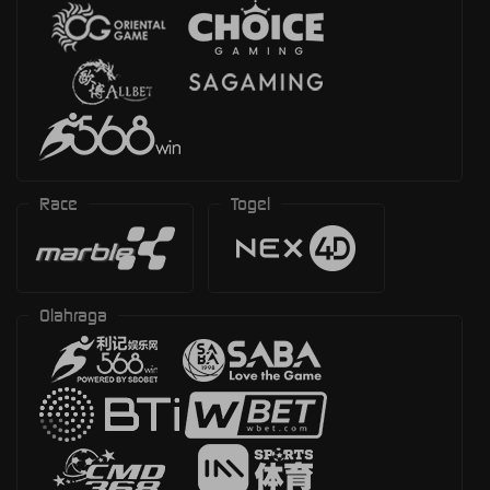
Race
Togel
Olahraga