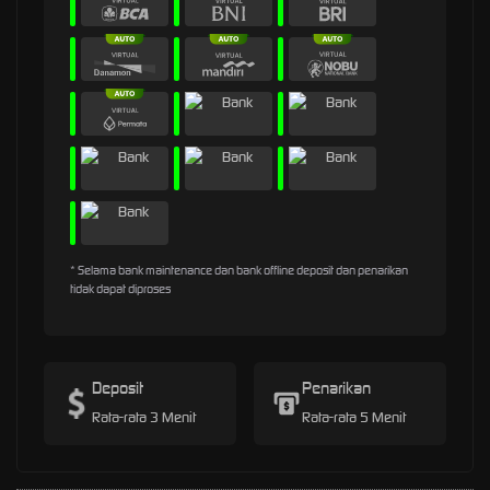
* Selama bank maintenance dan bank offline deposit dan penarikan
tidak dapat diproses
Deposit
Penarikan
Rata-rata 3 Menit
Rata-rata 5 Menit